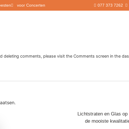
eesten
voor Concerten
077 373 7262
Edit or delete it, then start writing!
Onze tenten
and deleting comments, please visit the Comments screen in the da
aatsen.
Lichtstraten en Glas op
de mooiste kwalitati