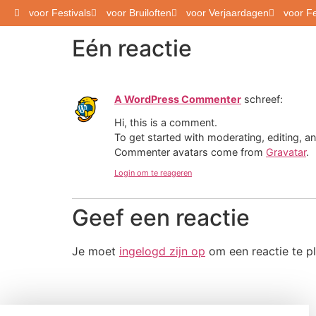
voor Festivals
voor Bruiloften
voor Verjaardagen
voor F
Welcome to WordPress. This is your first post. 
Eén reactie
A WordPress Commenter
schreef:
Hi, this is a comment.
To get started with moderating, editing, 
Commenter avatars come from
Gravatar
.
Login om te reageren
Geef een reactie
Je moet
ingelogd zijn op
om een reactie te pl