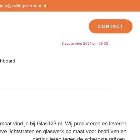
info@vullingsverhuur.nl
Over ons
Voorbeelden
CONTACT
9 september 2021 om 08:33
shboard.
 maat vind je bij Glas123.nl. Wij produceren en leveren
eve lichtstraten en glaswerk op maat voor bedrijven en
particulieren tegen de scherpste prijzen.