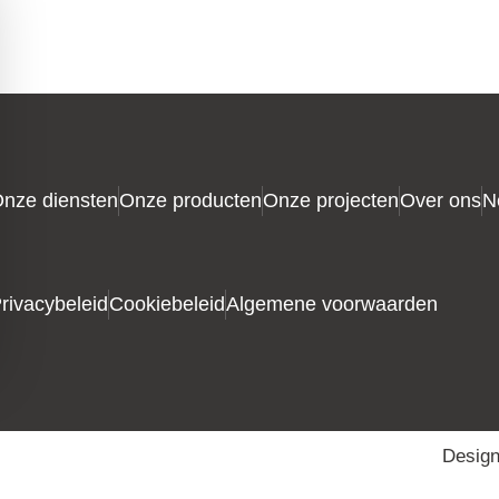
nze diensten
Onze producten
Onze projecten
Over ons
N
rivacybeleid
Cookiebeleid
Algemene voorwaarden
Design