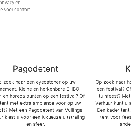
privacy en
je voor comfort
Pagodetent
K
p zoek naar een eyecatcher op uw
Op zoek naar h
nement. Kleine en herkenbare EHBO
een festival? 
n en horeca punten op een festival? Of
tuinfeest? Met
tent met extra ambiance voor op uw
Verhuur kunt u a
loft? Met een Pagodetent van Vullings
Een kader tent,
r kiest u voor een luxueuze uitstraling
tent voor fees
en sfeer.
ande